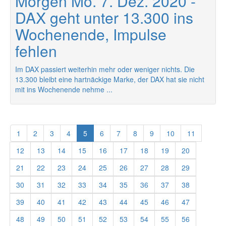
Morgen Mo. 7. Dez. 2020 -
DAX geht unter 13.300 ins
Wochenende, Impulse
fehlen
Im DAX passiert weiterhin mehr oder weniger nichts. Die
13.300 bleibt eine hartnäckige Marke, der DAX hat sie nicht
mit ins Wochenende nehme ...
1
2
3
4
5
6
7
8
9
10
11
12
13
14
15
16
17
18
19
20
21
22
23
24
25
26
27
28
29
30
31
32
33
34
35
36
37
38
39
40
41
42
43
44
45
46
47
48
49
50
51
52
53
54
55
56