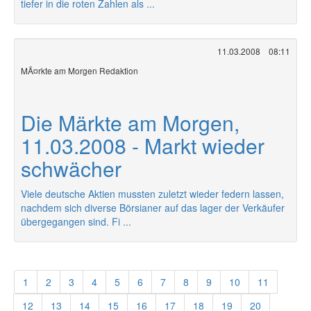
tiefer in die roten Zahlen als ...
11.03.2008
08:11
MÃ¤rkte am Morgen Redaktion
Die Märkte am Morgen,
11.03.2008 - Markt wieder
schwächer
Viele deutsche Aktien mussten zuletzt wieder federn lassen,
nachdem sich diverse Börsianer auf das lager der Verkäufer
übergegangen sind. Fi ...
1
2
3
4
5
6
7
8
9
10
11
12
13
14
15
16
17
18
19
20