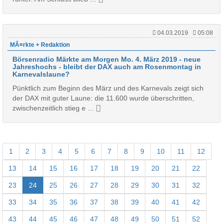
04.03.2019
05:08
MÃ¤rkte + Redaktion
Börsenradio Märkte am Morgen Mo. 4. März 2019 - neue
Jahreshochs - bleibt der DAX auch am Rosenmontag in
Karnevalslaune?
Pünktlich zum Beginn des März und des Karnevals zeigt sich
der DAX mit guter Laune: die 11.600 wurde überschritten,
zwischenzeitlich stieg e ...
1
2
3
4
5
6
7
8
9
10
11
12
13
14
15
16
17
18
19
20
21
22
23
24
25
26
27
28
29
30
31
32
33
34
35
36
37
38
39
40
41
42
43
44
45
46
47
48
49
50
51
52