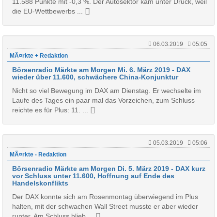
11.588 Punkte mit -0,3 %. Der Autosektor kam unter Druck, weil
die EU-Wettbewerbs ...
06.03.2019
05:05
MÃ¤rkte + Redaktion
Börsenradio Märkte am Morgen Mi. 6. März 2019 - DAX
wieder über 11.600, schwächere China-Konjunktur
Nicht so viel Bewegung im DAX am Dienstag. Er wechselte im
Laufe des Tages ein paar mal das Vorzeichen, zum Schluss
reichte es für Plus: 11. ...
05.03.2019
05:06
MÃ¤rkte - Redaktion
Börsenradio Märkte am Morgen Di. 5. März 2019 - DAX kurz
vor Schluss unter 11.600, Hoffnung auf Ende des
Handelskonflikts
Der DAX konnte sich am Rosenmontag überwiegend im Plus
halten, mit der schwachen Wall Street musste er aber wieder
runter. Am Schluss blieb ...