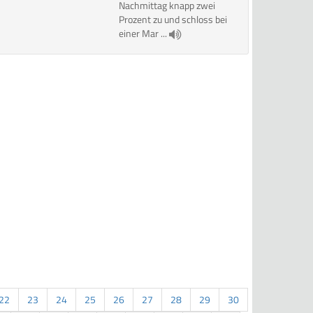
Nachmittag knapp zwei
Prozent zu und schloss bei
einer Mar ...
22
23
24
25
26
27
28
29
30