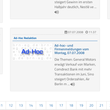
steigert Gewinn im ersten
Halbjahr deutlich, Nestlé ve ...
07.07.2008
11:37
Ad-Hoc Redaktion
Ad-hoc- und
Firmenmeldungen vom
Montag, 07.07.2008
Die Themen: General Motors
erwägt Verkauf von Marken,
Comdirect Bank mit mehr
Transaktionen im Juni, Sino
steigert Orderzahlen, Air
Berlin m ...
11
12
13
14
15
16
17
18
19
20
21