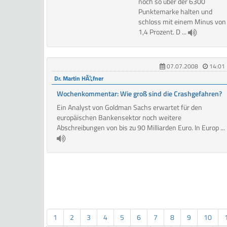
noch so über der 6300
Punktemarke halten und
schloss mit einem Minus von
1,4 Prozent. D ...
07.07.2008
14:01
Dr. Martin HÃ¼fner
Wochenkommentar: Wie groß sind die Crashgefahren?
Ein Analyst von Goldman Sachs erwartet für den
europäischen Bankensektor noch weitere
Abschreibungen von bis zu 90 Milliarden Euro. In Europ ...
1
2
3
4
5
6
7
8
9
10