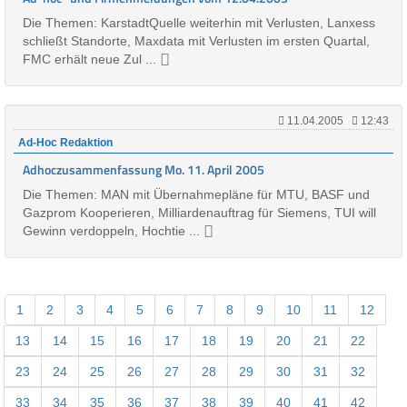
Die Themen: KarstadtQuelle weiterhin mit Verlusten, Lanxess
schließt Standorte, Maxdata mit Verlusten im ersten Quartal,
FMC erhält neue Zul ...
11.04.2005
12:43
Ad-Hoc Redaktion
Adhoczusammenfassung Mo. 11. April 2005
Die Themen: MAN mit Übernahmepläne für MTU, BASF und
Gazprom Kooperieren, Milliardenauftrag für Siemens, TUI will
Gewinn verdoppeln, Hochtie ...
1
2
3
4
5
6
7
8
9
10
11
12
13
14
15
16
17
18
19
20
21
22
23
24
25
26
27
28
29
30
31
32
33
34
35
36
37
38
39
40
41
42