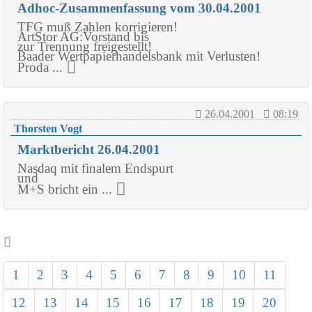
Adhoc-Zusammenfassung vom 30.04.2001
TFG muß Zahlen korrigieren!
ArtStor AG:Vorstand bis
zur Trennung freigestellt!
Baader Wertpapierhandelsbank mit Verlusten!
Proda ...
26.04.2001
08:19
Thorsten Vogt
Marktbericht 26.04.2001
Nasdaq mit finalem Endspurt
und
M+S bricht ein ...
1
2
3
4
5
6
7
8
9
10
11
12
13
14
15
16
17
18
19
20