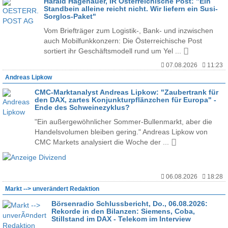
Harald Hagenauer, IR Österreichische Post: "Ein
Standbein alleine reicht nicht. Wir liefern ein Susi-
Sorglos-Paket"
Vom Briefträger zum Logistik-, Bank- und inzwischen
auch Mobilfunkkonzern: Die Österreichische Post
sortiert ihr Geschäftsmodell rund um Yel ...
07.08.2026
11:23
Andreas Lipkow
CMC-Marktanalyst Andreas Lipkow: "Zaubertrank für
den DAX, zartes Konjunkturpflänzchen für Europa" -
Ende des Schweinezyklus?
"Ein außergewöhnlicher Sommer-Bullenmarkt, aber die
Handelsvolumen bleiben gering." Andreas Lipkow von
CMC Markets analysiert die Woche der ...
06.08.2026
18:28
Markt --> unverändert Redaktion
Börsenradio Schlussbericht, Do., 06.08.2026:
Rekorde in den Bilanzen: Siemens, Coba,
Stillstand im DAX - Telekom im Interview