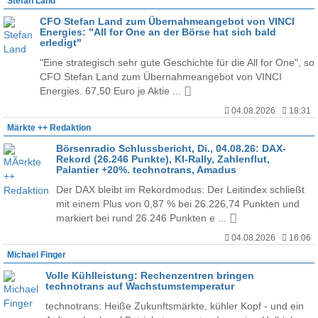
Stefan Land
CFO Stefan Land zum Übernahmeangebot von VINCI
Energies: "All for One an der Börse hat sich bald
erledigt"
"Eine strategisch sehr gute Geschichte für die All for One", so
CFO Stefan Land zum Übernahmeangebot von VINCI
Energies. 67,50 Euro je Aktie ...
04.08.2026
18:31
Märkte ++ Redaktion
Börsenradio Schlussbericht, Di., 04.08.26: DAX-
Rekord (26.246 Punkte), KI-Rally, Zahlenflut,
Palantier +20%. technotrans, Amadus
Der DAX bleibt im Rekordmodus: Der Leitindex schließt
mit einem Plus von 0,87 % bei 26.226,74 Punkten und
markiert bei rund 26.246 Punkten e ...
04.08.2026
16:06
Michael Finger
Volle Kühlleistung: Rechenzentren bringen
technotrans auf Wachstumstemperatur
technotrans: Heiße Zukunftsmärkte, kühler Kopf - und ein