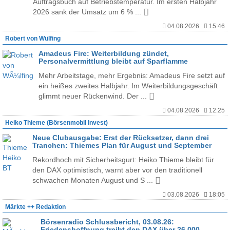
Auftragsbuch auf Betriebstemperatur. Im ersten Halbjahr
2026 sank der Umsatz um 6 % ...
04.08.2026
15:46
Robert von Wülfing
Amadeus Fire: Weiterbildung zündet,
Personalvermittlung bleibt auf Sparflamme
Mehr Arbeitstage, mehr Ergebnis: Amadeus Fire setzt auf
ein heißes zweites Halbjahr. Im Weiterbildungsgeschäft
glimmt neuer Rückenwind. Der ...
04.08.2026
12:25
Heiko Thieme (Börsenmobil Invest)
Neue Clubausgabe: Erst der Rücksetzer, dann drei
Tranchen: Thiemes Plan für August und September
Rekordhoch mit Sicherheitsgurt: Heiko Thieme bleibt für
den DAX optimistisch, warnt aber vor den traditionell
schwachen Monaten August und S ...
03.08.2026
18:05
Märkte ++ Redaktion
Börsenradio Schlussbericht, 03.08.26:
Friedenshoffnung treibt den DAX über 26.000