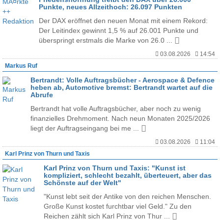
Punkte, neues Allzeithoch: 26.097 Punkten
Der DAX eröffnet den neuen Monat mit einem Rekord:
Der Leitindex gewinnt 1,5 % auf 26.001 Punkte und
überspringt erstmals die Marke von 26.0 ...
03.08.2026
14:54
Markus Ruf
Bertrandt: Volle Auftragsbücher - Aerospace & Defence
heben ab, Automotive bremst: Bertrandt wartet auf die
Abrufe
Bertrandt hat volle Auftragsbücher, aber noch zu wenig
finanzielles Drehmoment. Nach neun Monaten 2025/2026
liegt der Auftragseingang bei me ...
03.08.2026
11:04
Karl Prinz von Thurn und Taxis
Karl Prinz von Thurn und Taxis: "Kunst ist
kompliziert, schlecht bezahlt, überteuert, aber das
Schönste auf der Welt"
"Kunst lebt seit der Antike von den reichen Menschen.
Große Kunst kostet furchtbar viel Geld." Zu den
Reichen zählt sich Karl Prinz von Thur ...