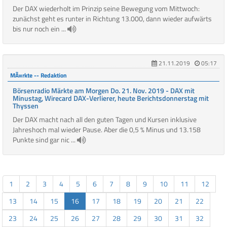
Der DAX wiederholt im Prinzip seine Bewegung vom Mittwoch:
zunächst geht es runter in Richtung 13.000, dann wieder aufwärts
bis nur noch ein ...
21.11.2019
05:17
MÃ¤rkte -- Redaktion
Börsenradio Märkte am Morgen Do. 21. Nov. 2019 - DAX mit
Minustag, Wirecard DAX-Verlierer, heute Berichtsdonnerstag mit
Thyssen
Der DAX macht nach all den guten Tagen und Kursen inklusive
Jahreshoch mal wieder Pause. Aber die 0,5 % Minus und 13.158
Punkte sind gar nic ...
1
2
3
4
5
6
7
8
9
10
11
12
13
14
15
16
17
18
19
20
21
22
23
24
25
26
27
28
29
30
31
32