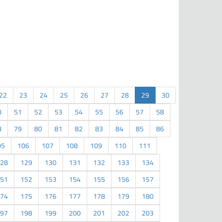
22
23
24
25
26
27
28
29
30
0
51
52
53
54
55
56
57
58
8
79
80
81
82
83
84
85
86
05
106
107
108
109
110
111
28
129
130
131
132
133
134
51
152
153
154
155
156
157
74
175
176
177
178
179
180
97
198
199
200
201
202
203