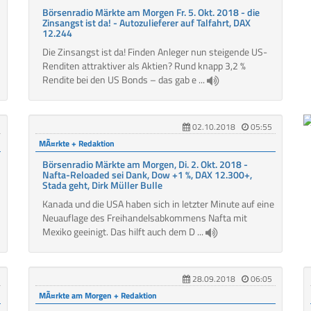
Börsenradio Märkte am Morgen Fr. 5. Okt. 2018 - die
Zinsangst ist da! - Autozulieferer auf Talfahrt, DAX
12.244
Die Zinsangst ist da! Finden Anleger nun steigende US-
Renditen attraktiver als Aktien? Rund knapp 3,2 %
Rendite bei den US Bonds – das gab e ...
02.10.2018
05:55
MÃ¤rkte + Redaktion
Börsenradio Märkte am Morgen, Di. 2. Okt. 2018 -
Nafta-Reloaded sei Dank, Dow +1 %, DAX 12.300+,
Stada geht, Dirk Müller Bulle
Kanada und die USA haben sich in letzter Minute auf eine
Neuauflage des Freihandelsabkommens Nafta mit
Mexiko geeinigt. Das hilft auch dem D ...
28.09.2018
06:05
MÃ¤rkte am Morgen + Redaktion