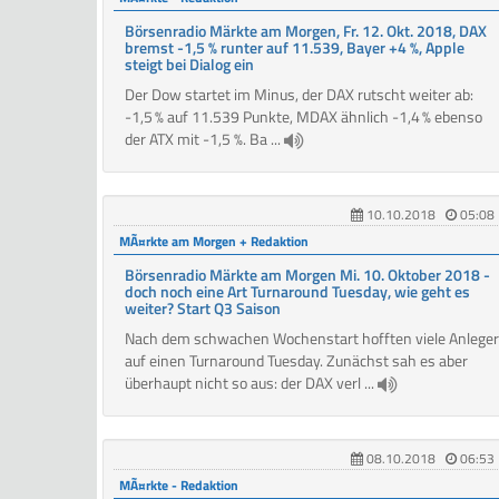
Börsenradio Märkte am Morgen, Fr. 12. Okt. 2018, DAX
bremst -1,5 % runter auf 11.539, Bayer +4 %, Apple
steigt bei Dialog ein
Der Dow startet im Minus, der DAX rutscht weiter ab:
-1,5 % auf 11.539 Punkte, MDAX ähnlich -1,4 % ebenso
der ATX mit -1,5 %. Ba ...
10.10.2018
05:08
MÃ¤rkte am Morgen + Redaktion
Börsenradio Märkte am Morgen Mi. 10. Oktober 2018 -
doch noch eine Art Turnaround Tuesday, wie geht es
weiter? Start Q3 Saison
Nach dem schwachen Wochenstart hofften viele Anleger
auf einen Turnaround Tuesday. Zunächst sah es aber
überhaupt nicht so aus: der DAX verl ...
08.10.2018
06:53
MÃ¤rkte - Redaktion