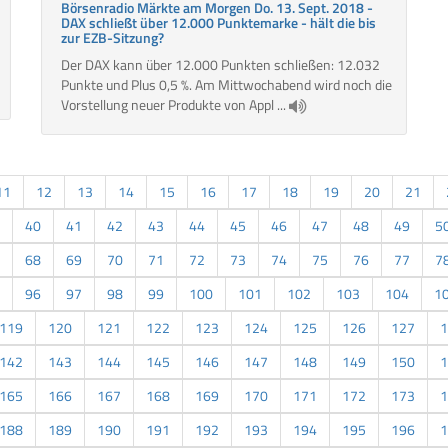
Börsenradio Märkte am Morgen Do. 13. Sept. 2018 -
DAX schließt über 12.000 Punktemarke - hält die bis
zur EZB-Sitzung?
Der DAX kann über 12.000 Punkten schließen: 12.032
Punkte und Plus 0,5 %. Am Mittwochabend wird noch die
Vorstellung neuer Produkte von Appl ...
11
12
13
14
15
16
17
18
19
20
21
40
41
42
43
44
45
46
47
48
49
5
68
69
70
71
72
73
74
75
76
77
7
96
97
98
99
100
101
102
103
104
1
119
120
121
122
123
124
125
126
127
1
142
143
144
145
146
147
148
149
150
1
165
166
167
168
169
170
171
172
173
1
188
189
190
191
192
193
194
195
196
1