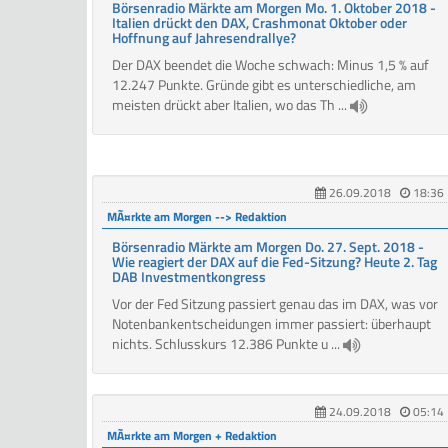
Börsenradio Märkte am Morgen Mo. 1. Oktober 2018 -
Italien drückt den DAX, Crashmonat Oktober oder
Hoffnung auf Jahresendrallye?
Der DAX beendet die Woche schwach: Minus 1,5 % auf
12.247 Punkte. Gründe gibt es unterschiedliche, am
meisten drückt aber Italien, wo das Th ...
26.09.2018
18:36
MÃ¤rkte am Morgen --> Redaktion
Börsenradio Märkte am Morgen Do. 27. Sept. 2018 -
Wie reagiert der DAX auf die Fed-Sitzung? Heute 2. Tag
DAB Investmentkongress
Vor der Fed Sitzung passiert genau das im DAX, was vor
Notenbankentscheidungen immer passiert: überhaupt
nichts. Schlusskurs 12.386 Punkte u ...
24.09.2018
05:14
MÃ¤rkte am Morgen + Redaktion