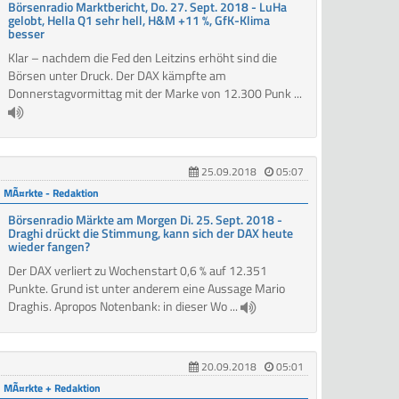
Börsenradio Marktbericht, Do. 27. Sept. 2018 - LuHa
gelobt, Hella Q1 sehr hell, H&M +11 %, GfK-Klima
besser
Klar – nachdem die Fed den Leitzins erhöht sind die
Börsen unter Druck. Der DAX kämpfte am
Donnerstagvormittag mit der Marke von 12.300 Punk ...
25.09.2018
05:07
MÃ¤rkte - Redaktion
Börsenradio Märkte am Morgen Di. 25. Sept. 2018 -
Draghi drückt die Stimmung, kann sich der DAX heute
wieder fangen?
Der DAX verliert zu Wochenstart 0,6 % auf 12.351
Punkte. Grund ist unter anderem eine Aussage Mario
Draghis. Apropos Notenbank: in dieser Wo ...
20.09.2018
05:01
MÃ¤rkte + Redaktion