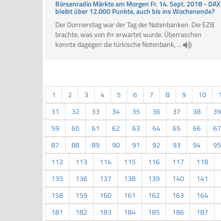
Börsenradio Märkte am Morgen Fr. 14. Sept. 2018 - DAX
bleibt über 12.000 Punkte, auch bis ins Wochenende?
Der Donnerstag war der Tag der Notenbanken. Die EZB
brachte, was von ihr erwartet wurde. Überraschen
konnte dagegen die türkische Notenbank, ...
1
2
3
4
5
6
7
8
9
10
31
32
33
34
35
36
37
38
39
59
60
61
62
63
64
65
66
67
87
88
89
90
91
92
93
94
95
112
113
114
115
116
117
118
135
136
137
138
139
140
141
158
159
160
161
162
163
164
181
182
183
184
185
186
187