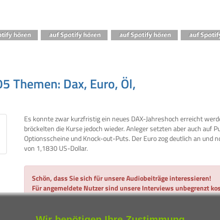
5 Themen: Dax, Euro, Öl,
Es konnte zwar kurzfristig ein neues DAX-Jahreshoch erreicht wer
bröckelten die Kurse jedoch wieder. Anleger setzten aber auch auf P
Optionsscheine und Knock-out-Puts. Der Euro zog deutlich an und no
von 1,1830 US-Dollar.
Schön, dass Sie sich für unsere Audiobeiträge interessieren!
Für angemeldete Nutzer sind unsere Interviews unbegrenzt kos
Alles, was Sie dazu benötigen, ist eine gültige E-Mail-Adresse
Wir benötigen Ihre Zustimmung