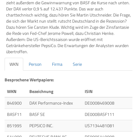
zieht außerdem die Gewinnwarnung von BASF die Kurse nach unten.
Der DAX verlor 0,9 % auf 12.437 Punkte. Das war auch
charttechnisch wichtig, dazu hören Sie Martin Utschneider. Die Frage,
die sich der Markt nun stellt: rutscht Deutschland in die Rezession?
Dazu hören Sie Carsten Klude. Wichtig wird im Zuge der Zinsfantasie
die Rede von Fed-Chef Jerome Powell, dazu Christian Henke.
Außerdem: Die US-Berichtssaison wurde eröffnet mit
Getränkehersteller PepsiCo. Die Erwartungen der Analysten wurden
übertroffen.
WKN
Person
Firma
Serie
Besprochene Wertpapiere:
WKN
Bezeichnung
ISIN
846900
DAX Performance-Index
DE0008469008
BASF11
BASF SE
DE000BASF111
851995
PEPSICO INC.
US7134481081
514000
DEUTSCHE BANK AG
DE0005140008