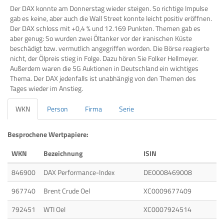
Der DAX konnte am Donnerstag wieder steigen. So richtige Impulse
gab es keine, aber auch die Wall Street konnte leicht positiv eröffnen.
Der DAX schloss mit +0,4 % und 12.169 Punkten. Themen gab es
aber genug: So wurden zwei Öltanker vor der iranischen Küste
beschädigt bzw. vermutlich angegriffen worden. Die Börse reagierte
nicht, der Ölpreis stieg in Folge. Dazu hören Sie Folker Hellmeyer.
Außerdem waren die 5G Auktionen in Deutschland ein wichtiges
Thema. Der DAX jedenfalls ist unabhängig von den Themen des
Tages wieder im Anstieg.
WKN
Person
Firma
Serie
Besprochene Wertpapiere:
WKN
Bezeichnung
ISIN
846900
DAX Performance-Index
DE0008469008
967740
Brent Crude Oel
XC0009677409
792451
WTI Oel
XC0007924514