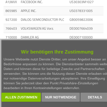
A1JWVX
FACEBOOK INC.
US30303M1027
865985
APPLE INC.
US0378331005
927200
DIALOG SEMICONDUCTOR PLC
GB0059822006
766403
VOLKSWAGEN AG Vorz.
DE0007664039
710000
DAIMLER AG
DE0007100000
519000
BAYERISCHE MOTOREN
DE0005190003
WERKE AG
Wir benötigen Ihre Zustimmung
Unsere Webseite nutzt Dienste Dritter, um unser Angebot besser an 
Bedürfnisse anpassen zu können. Die Dienstanbieter sammeln weltw
Daten und können diese für beliebige Zwecke und Partnerschaften
verwenden. Sie können uns die Nutzung dieser Dienste erlauben od
nur notwendige Datenverarbeitungen akzeptieren. Ihre Einwilligung
1999 - 2026 Börsen Radio Network AG
können Sie jederzeit über den Punkt
Privatshäre-Einstellungen
bearbeiten
in Ihren Kontoeinstellungen widerrufen.
ALLEN ZUSTIMMEN
NUR NOTWENDIGE
DETAILS