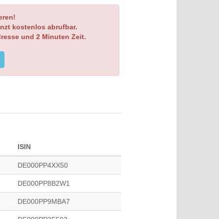
eren!
nzt kostenlos abrufbar.
dresse und 2 Minuten Zeit.
ISIN
DE000PP4XX50
DE000PP8B2W1
DE000PP9MBA7