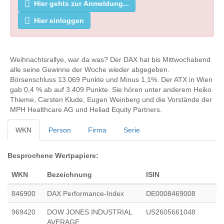
Hier gehts zur Anmeldung...
Hier einloggen
Weihnachtsrallye, war da was? Der DAX hat bis Mittwochabend
alle seine Gewinne der Woche wieder abgegeben.
Börsenschluss 13.069 Punkte und Minus 1,1%. Der ATX in Wien
gab 0,4 % ab auf 3.409 Punkte. Sie hören unter anderem Heiko
Thieme, Carsten Klude, Eugen Weinberg und die Vorstände der
MPH Healthcare AG und Heliad Equity Partners.
WKN
Person
Firma
Serie
Besprochene Wertpapiere:
WKN
Bezeichnung
ISIN
846900
DAX Performance-Index
DE0008469008
969420
DOW JONES INDUSTRIAL
US2605661048
AVERAGE