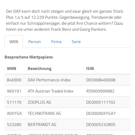
Der DAX kann doch noch steigen und zwar gleich ein ganzes Stück:
Plus 1,4 % auf 12.229 Punkte. Gegenbewegung, Trendwende oder
einfach nur Schnäppchenjäger, die jetzt ihre Chance wittern? Dazu
hören sie unter anderem Frank Benz und Georg Rankers.
WKN
Person
Firma
Serie
Besprochene Wertpapiere:
WKN
Bezeichnung
ISIN
846900
DAX Performance-Index
DE0008469008
969191
ATX Austrian Traded Index
AT0000999982
511170
ZOOPLUS AG
DE0005111702
A0XYGA
TECHNOTRANS AG
DE000A0XYGA7
523280
BERTRANDT AG
DE0005232805