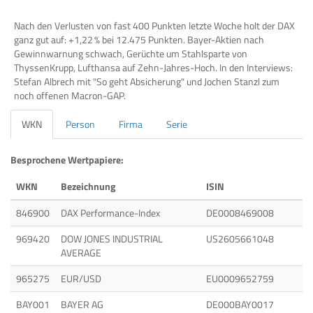
Nach den Verlusten von fast 400 Punkten letzte Woche holt der DAX
ganz gut auf: +1,22 % bei 12.475 Punkten. Bayer-Aktien nach
Gewinnwarnung schwach, Gerüchte um Stahlsparte von
ThyssenKrupp, Lufthansa auf Zehn-Jahres-Hoch. In den Interviews:
Stefan Albrech mit "So geht Absicherung" und Jochen Stanzl zum
noch offenen Macron-GAP.
WKN
Person
Firma
Serie
Besprochene Wertpapiere:
WKN
Bezeichnung
ISIN
846900
DAX Performance-Index
DE0008469008
969420
DOW JONES INDUSTRIAL
US2605661048
AVERAGE
965275
EUR/USD
EU0009652759
BAY001
BAYER AG
DE000BAY0017