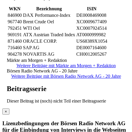
WKN
Bezeichnung
ISIN
846900
DAX Performance-Index
DE0008469008
967740
Brent Crude Oel
XC0009677409
792451
WTI Oel
XC0007924514
969191
ATX Austrian Traded Index
AT0000999982
871460
ORACLE CORP.
US68389X1054
716460
SAP AG
DE0007164600
904278
NOVARTIS AG
CH0012005267
Märkte am Morgen + Redaktion
Weitere Beiträge mit Märkte am Morgen + Redaktion
Börsen Radio Network AG - 20 Jahre
Weitere Beiträge mit Börsen Radio Network AG - 20 Jahre
Beitragsserie
Dieser Beitrag ist (noch) nicht Teil einer Beitragsserie
×
Lizenzbedingungen der Börsen Radio Network AG
für die Einbindung von Interviews in die Webseiten