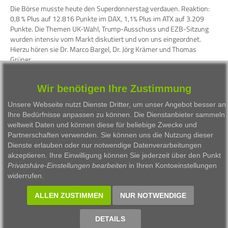
Die Börse musste heute den Superdonnerstag verdauen. Reaktion:
0,8 % Plus auf 12.816 Punkte im DAX, 1,1% Plus im ATX auf 3.209
Punkte. Die Themen UK-Wahl, Trump-Ausschuss und EZB-Sitzung
wurden intensiv vom Markt diskutiert und von uns eingeordnet.
Hierzu hören sie Dr. Marco Bargel, Dr. Jörg Krämer und Thomas
Grüner.
WKN
Person
Firma
Serie
Wir benötigen Ihre Zustimmung
Unsere Webseite nutzt Dienste Dritter, um unser Angebot besser an
Besprochene Wertpapiere:
Ihre Bedürfnisse anpassen zu können. Die Dienstanbieter sammeln
WKN
Bezeichnung
ISIN
weltweit Daten und können diese für beliebige Zwecke und
Partnerschaften verwenden. Sie können uns die Nutzung dieser
846900
DAX Performance-Index
DE0008469008
Dienste erlauben oder nur notwendige Datenverarbeitungen
akzeptieren. Ihre Einwilligung können Sie jederzeit über den Punkt
969191
ATX Austrian Traded Index
AT0000999982
Privatshäre-Einstellungen bearbeiten
in Ihren Kontoeinstellungen
widerrufen.
965308
Euro / Britisches Pfund
EU0009653088
ALLEN ZUSTIMMEN
NUR NOTWENDIGE
514000
DEUTSCHE BANK AG
DE0005140008
DETAILS