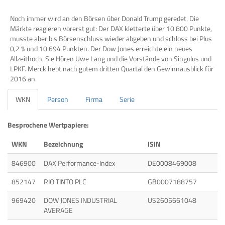
Noch immer wird an den Börsen über Donald Trump geredet. Die
Märkte reagieren vorerst gut: Der DAX kletterte über 10.800 Punkte,
musste aber bis Börsenschluss wieder abgeben und schloss bei Plus
0,2 % und 10.694 Punkten. Der Dow Jones erreichte ein neues
Allzeithoch. Sie Hören Uwe Lang und die Vorstände von Singulus und
LPKF. Merck hebt nach gutem dritten Quartal den Gewinnausblick für
2016 an.
WKN
Person
Firma
Serie
Besprochene Wertpapiere:
WKN
Bezeichnung
ISIN
846900
DAX Performance-Index
DE0008469008
852147
RIO TINTO PLC
GB0007188757
969420
DOW JONES INDUSTRIAL
US2605661048
AVERAGE