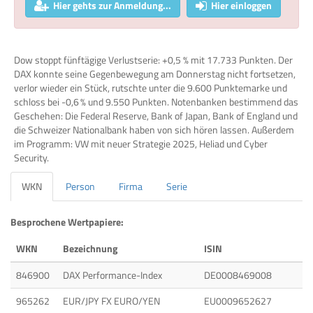
Hier gehts zur Anmeldung...
Hier einloggen
Dow stoppt fünftägige Verlustserie: +0,5 % mit 17.733 Punkten. Der
DAX konnte seine Gegenbewegung am Donnerstag nicht fortsetzen,
verlor wieder ein Stück, rutschte unter die 9.600 Punktemarke und
schloss bei -0,6 % und 9.550 Punkten. Notenbanken bestimmend das
Geschehen: Die Federal Reserve, Bank of Japan, Bank of England und
die Schweizer Nationalbank haben von sich hören lassen. Außerdem
im Programm: VW mit neuer Strategie 2025, Heliad und Cyber
Security.
WKN
Person
Firma
Serie
Besprochene Wertpapiere:
WKN
Bezeichnung
ISIN
846900
DAX Performance-Index
DE0008469008
965262
EUR/JPY FX EURO/YEN
EU0009652627