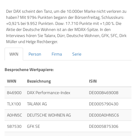
Der DAX scheint den Tanz, um die 10.000er Marke nicht verloren zu
haben? Mit 9794 Punkten begann der Börsenfreitag, Schlusskurs:
+0,92 % bei 9.952 Punkten. Dow: 17.710 Punkte mit +1,00 %. Die
Aktie der Deutsche Wohnen ist an der MDAX-Spitze. In den
Interviews hören Sie Talanx, Dürr, Deutsche Wohnen, GFK, SFC, Dirk
Müller und Helge Rechberger.
WKN
Person
Firma
Serie
Besprochene Wertpapiere:
WKN
Bezeichnung
ISIN
846900
DAX Performance-Index
DE0008469008
TLX100
TALANX AG
DE0005790430
A0HN5C
DEUTSCHE WOHNEN AG
DE000A0HN5C6
587530
GFK SE
DE0005875306