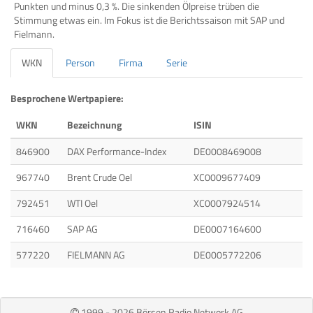
Punkten und minus 0,3 %. Die sinkenden Ölpreise trüben die
Stimmung etwas ein. Im Fokus ist die Berichtssaison mit SAP und
Fielmann.
WKN
Person
Firma
Serie
Besprochene Wertpapiere:
WKN
Bezeichnung
ISIN
846900
DAX Performance-Index
DE0008469008
967740
Brent Crude Oel
XC0009677409
792451
WTI Oel
XC0007924514
716460
SAP AG
DE0007164600
577220
FIELMANN AG
DE0005772206
1999 - 2026 Börsen Radio Network AG