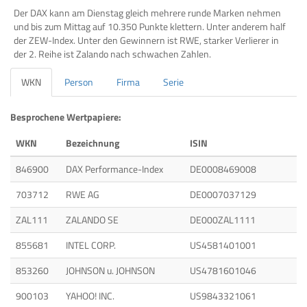
Der DAX kann am Dienstag gleich mehrere runde Marken nehmen
und bis zum Mittag auf 10.350 Punkte klettern. Unter anderem half
der ZEW-Index. Unter den Gewinnern ist RWE, starker Verlierer in
der 2. Reihe ist Zalando nach schwachen Zahlen.
WKN
Person
Firma
Serie
Besprochene Wertpapiere:
WKN
Bezeichnung
ISIN
846900
DAX Performance-Index
DE0008469008
703712
RWE AG
DE0007037129
ZAL111
ZALANDO SE
DE000ZAL1111
855681
INTEL CORP.
US4581401001
853260
JOHNSON u. JOHNSON
US4781601046
900103
YAHOO! INC.
US9843321061