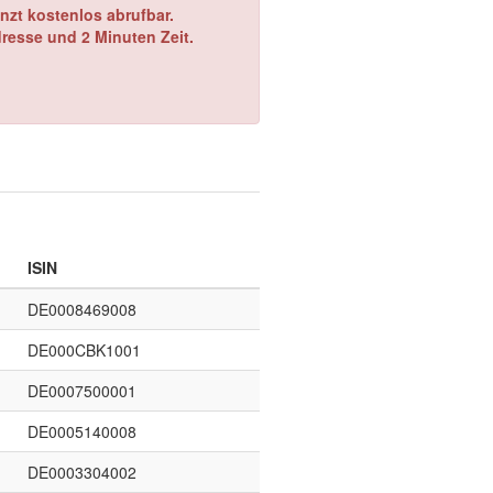
nzt kostenlos abrufbar.
dresse und 2 Minuten Zeit.
ISIN
DE0008469008
DE000CBK1001
DE0007500001
DE0005140008
DE0003304002