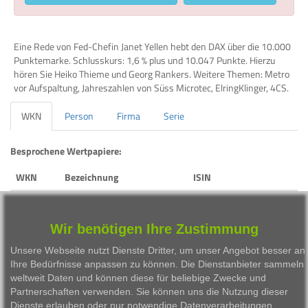
Eine Rede von Fed-Chefin Janet Yellen hebt den DAX über die 10.000
Punktemarke. Schlusskurs: 1,6 % plus und 10.047 Punkte. Hierzu
hören Sie Heiko Thieme und Georg Rankers. Weitere Themen: Metro
vor Aufspaltung, Jahreszahlen von Süss Microtec, ElringKlinger, 4CS.
WKN
Person
Firma
Serie
Besprochene Wertpapiere:
WKN
Bezeichnung
ISIN
846900
DAX Performance-Index
DE0008469008
965275
EUR/USD
EU0009652759
Wir benötigen Ihre Zustimmung
Unsere Webseite nutzt Dienste Dritter, um unser Angebot besser an
725750
METRO AG
DE0007257503
Ihre Bedürfnisse anpassen zu können. Die Dienstanbieter sammeln
722670
SUESS MICROTEC AG
DE0007226706
weltweit Daten und können diese für beliebige Zwecke und
Partnerschaften verwenden. Sie können uns die Nutzung dieser
589540
GRAMMER AG
DE0005895403
Dienste erlauben oder nur notwendige Datenverarbeitungen