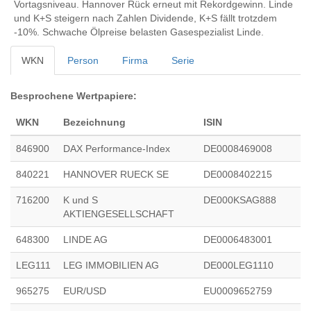
Vortagsniveau. Hannover Rück erneut mit Rekordgewinn. Linde
und K+S steigern nach Zahlen Dividende, K+S fällt trotzdem
-10%. Schwache Ölpreise belasten Gasespezialist Linde.
WKN
Person
Firma
Serie
Besprochene Wertpapiere:
WKN
Bezeichnung
ISIN
846900
DAX Performance-Index
DE0008469008
840221
HANNOVER RUECK SE
DE0008402215
716200
K und S
DE000KSAG888
AKTIENGESELLSCHAFT
648300
LINDE AG
DE0006483001
LEG111
LEG IMMOBILIEN AG
DE000LEG1110
965275
EUR/USD
EU0009652759