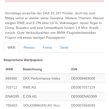
Vormittags erreichte der DAX 10.187 Punkte, doch bis zum
Mittag verlor er wieder seine Gewinne. Weitere Themen: Warum
steigen RWE und E.ON über 10 %, Volkswagen: neuer Ärger in
China, Brasilien und eine Umweltbank fordert 1,8 Mrd. Kredit
zurück. Gute Verkaufszahlen von BMW. Flughafenbetreiber
Fraport mit etwas weniger Passagieren.
WKN
Person
Firma
Serie
Besprochene Wertpapiere:
WKN
Bezeichnung
ISIN
846900
DAX Performance-Index
DE0008469008
703712
RWE AG
DE0007037129
ENAG99
E.ON AG
DE000ENAG999
766403
VOLKSWAGEN AG Vorz.
DE0007664039