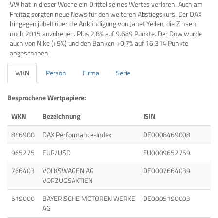
VW hat in dieser Woche ein Drittel seines Wertes verloren. Auch am
Freitag sorgten neue News für den weiteren Abstiegskurs. Der DAX
hingegen jubelt über die Ankündigung von Janet Yellen, die Zinsen
noch 2015 anzuheben. Plus 2,8% auf 9.689 Punkte. Der Dow wurde
auch von Nike (+9%) und den Banken +0,7% auf 16.314 Punkte
angeschoben.
WKN
Person
Firma
Serie
Besprochene Wertpapiere:
WKN
Bezeichnung
ISIN
846900
DAX Performance-Index
DE0008469008
965275
EUR/USD
EU0009652759
766403
VOLKSWAGEN AG
DE0007664039
VORZUGSAKTIEN
519000
BAYERISCHE MOTOREN WERKE
DE0005190003
AG