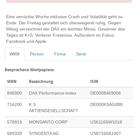
Eine verrückte Woche inklusive Crash und Volatilität geht zu
Ende. Der Freitag gestaltet sich überwiegend ruhig. Gegen
Mittag verzeichnet der DAX ein leichtes Minus. Gewinner des
Tages ist K+S, Verlierer Fresenius. Außerdem im Fokus:
Facebook und Apple.
WKN
Person
Firma
Serie
Besprochene Wertpapiere:
WKN
Bezeichnung
ISIN
846900
DAX Performance-Index
DE0008469008
716200
K S
DE000KSAG888
AKTIENGESELLSCHAFT
578919
MONSANTO CORP
US61166W1018
589328
SYNGENTA AG
US87160A1007