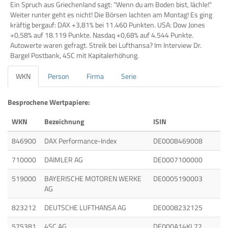
Ein Spruch aus Griechenland sagt: "Wenn du am Boden bist, lächle!"
Weiter runter geht es nicht! Die Börsen lachten am Montag! Es ging
kräftig bergauf: DAX +3,81% bei 11.460 Punkten. USA: Dow Jones
+0,58% auf 18.119 Punkte. Nasdaq +0,68% auf 4.544 Punkte.
Autowerte waren gefragt. Streik bei Lufthansa? Im Interview Dr.
Bargel Postbank, 4SC mit Kapitalerhöhung.
WKN
Person
Firma
Serie
Besprochene Wertpapiere:
WKN
Bezeichnung
ISIN
846900
DAX Performance-Index
DE0008469008
710000
DAIMLER AG
DE0007100000
519000
BAYERISCHE MOTOREN WERKE
DE0005190003
AG
823212
DEUTSCHE LUFTHANSA AG
DE0008232125
575381
4SC AG
DE000A14KL72