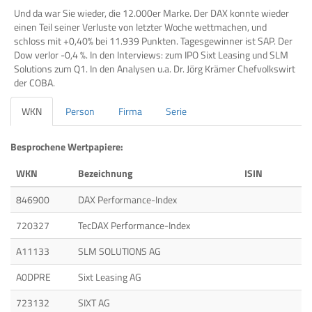
Und da war Sie wieder, die 12.000er Marke. Der DAX konnte wieder
einen Teil seiner Verluste von letzter Woche wettmachen, und
schloss mit +0,40% bei 11.939 Punkten. Tagesgewinner ist SAP. Der
Dow verlor -0,4 %. In den Interviews: zum IPO Sixt Leasing und SLM
Solutions zum Q1. In den Analysen u.a. Dr. Jörg Krämer Chefvolkswirt
der COBA.
WKN
Person
Firma
Serie
Besprochene Wertpapiere:
WKN
Bezeichnung
ISIN
846900
DAX Performance-Index
720327
TecDAX Performance-Index
A11133
SLM SOLUTIONS AG
A0DPRE
Sixt Leasing AG
723132
SIXT AG