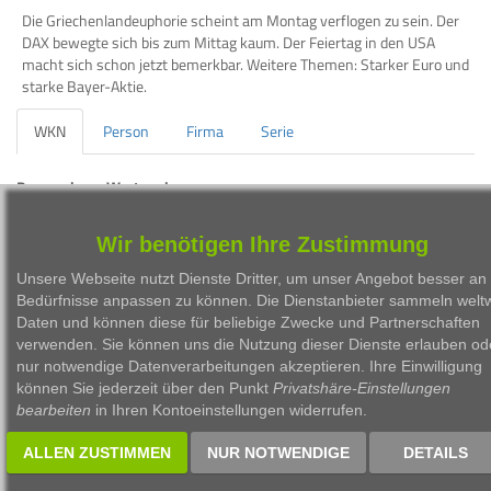
Die Griechenlandeuphorie scheint am Montag verflogen zu sein. Der
DAX bewegte sich bis zum Mittag kaum. Der Feiertag in den USA
macht sich schon jetzt bemerkbar. Weitere Themen: Starker Euro und
starke Bayer-Aktie.
WKN
Person
Firma
Serie
Besprochene Wertpapiere:
WKN
Bezeichnung
ISIN
Wir benötigen Ihre Zustimmung
BAY001
BAYER AG
Unsere Webseite nutzt Dienste Dritter, um unser Angebot besser an 
Bedürfnisse anpassen zu können. Die Dienstanbieter sammeln weltw
Daten und können diese für beliebige Zwecke und Partnerschaften
verwenden. Sie können uns die Nutzung dieser Dienste erlauben od
nur notwendige Datenverarbeitungen akzeptieren. Ihre Einwilligung
können Sie jederzeit über den Punkt
Privatshäre-Einstellungen
1999 - 2026 Börsen Radio Network AG
bearbeiten
in Ihren Kontoeinstellungen widerrufen.
ALLEN ZUSTIMMEN
NUR NOTWENDIGE
DETAILS