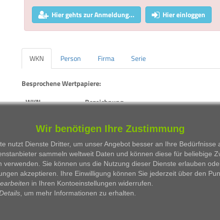
Hier gehts zur Anmeldung...
Hier einloggen
WKN
Person
Firma
Serie
Besprochene Wertpapiere:
WKN
Bezeichnung
DE32EN
DAX / Call
Wir benötigen Ihre Zustimmung
CG268H
DAX / Put
e nutzt Dienste Dritter, um unser Angebot besser an Ihre Bedürfnisse
enstanbieter sammeln weltweit Daten und können diese für beliebige 
766403
VOLKSWAGEN AG VORZUGSAKTIEN
n verwenden. Sie können uns die Nutzung dieser Dienste erlauben ode
ungen akzeptieren. Ihre Einwilligung können Sie jederzeit über den Pu
710000
DAIMLER AG
bearbeiten
in Ihren Kontoeinstellungen widerrufen.
Details
, um mehr Informationen zu erhalten.