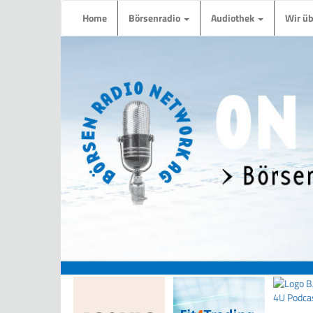
Home
Börsenradio
Audiothek
Wir ü