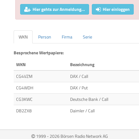
Hier gehts zur Anmeldung...
Hier einloggen
WKN
Person
Firma
Serie
Besprochene Wertpapiere:
WKN
Bezeichnung
CG4VZM
DAX / Call
CG4WDH
DAX / Put
CG3KWC
Deutsche Bank / Call
DB2ZX8
Daimler / Call
1999 - 2026 Börsen Radio Network AG