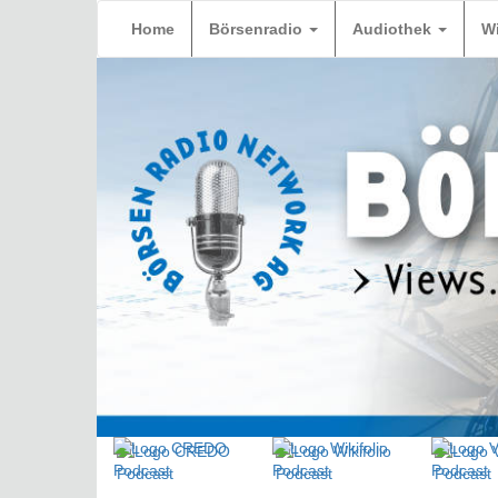
Home
Börsenradio
Audiothek
W