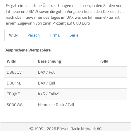
Es gab eine deutliche Überraschungen nach oben, in den Zahlen von
Infineon und BMW sowie die guten Vorgaben heben den Dax deutlich
nach oben. Gewinner des Tages im DAX war die Infineon-Aktie mit
einem Zugewinn von zehn Prozent auf 0,80 Euro.
WKN
Person
Firma
Serie
Besprochene Wertpapiere:
WKN
Bezeichnung
ISIN
DB65QV
DAX / Put
DB044L
DAX / Call
CB9JKE
K+S / Call45
SG3GW8
Hannover Rück / Call
1999 - 2026 Börsen Radio Network AG