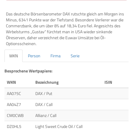
Das deutsche Börsenbarometer DAX rutschte gleich am Morgen ins
Minus, 6341 Punkte war der Tiefstand. Besondere Verlierer war die
Commerzbank, die um über 8% auf 18,34 Euro fiel. Angesichts des
Wirbelsturms „Gustav“ fürchtet man in USA wieder sinkende
Ölreserven, daher verzeichnet die Euwax Umsätze bei Öl-
Optionsscheinen.
WKN
Person
Firma
Serie
Besprochene Wertpapiere:
WKN
Bezeichnung
ISIN
AA075C
DAX / Put
AA04Z7
DAX / Call
CM0CWB
Allianz / Call
DZ0HL5
Light Sweet Crude Oil / Call