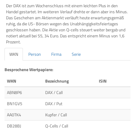
Der DAX ist zum Wochenschluss mit einem leichten Plus in den
Handel gestartet. Im weiteren Verlauf drehte er dann aber ins Minus.
Das Geschehen am Aktienmarkt verläuft heute erwartungsgemäß
ruhig, da die US- Börsen wegen des Unabhängigkeitsfeiertages
geschlossen haben. Die Aktie von Q-cells steuert weiter bergab und
notiert aktuell bei 55, 34 Euro. Das entspricht einem Minus von 1,6
Prozent.
WKN
Person
Firma
Serie
Besprochene Wertpapiere:
WKN
Bezeichnung
ISIN
ABN8P6
DAX / Call
BN1GV5
DAX / Put
AA0TK4
Kupfer / Call
DB28BJ
Q-Cells / Call