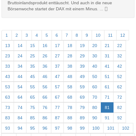
Bruttoinlandsprodukt enttäuscht. Und auch in die neue
Börsenwoche startet der DAX mit einem Minus. ...
1
2
3
4
5
6
7
8
9
10
11
12
13
14
15
16
17
18
19
20
21
22
23
24
25
26
27
28
29
30
31
32
33
34
35
36
37
38
39
40
41
42
43
44
45
46
47
48
49
50
51
52
53
54
55
56
57
58
59
60
61
62
63
64
65
66
67
68
69
70
71
72
73
74
75
76
77
78
79
80
81
82
83
84
85
86
87
88
89
90
91
92
93
94
95
96
97
98
99
100
101
102