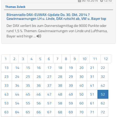
30.10.2014
12:10
Thomas Zuleck
Börsenradio DAX-EUWAX-Update Do. 30. Okt. 2014 ?
Gewinnwarnungen LH u. Linde, DAX rutscht ab, VW u. Bayer top
Der DAX verliert bis zum Donnerstagmittag die 9000 Punkte oder
rund 1,5 %. Themen: Gewinnwarnungen von Linde und Lufthansa,
Bayer wird hinge ...
1
2
3
4
5
6
7
8
9
10
11
12
13
14
15
16
17
18
19
20
21
22
23
24
25
26
27
28
29
30
31
32
33
34
35
36
37
38
39
40
41
42
43
44
45
46
47
48
49
50
51
52
53
54
55
56
57
58
59
60
61
62
63
64
65
66
67
68
69
70
71
72