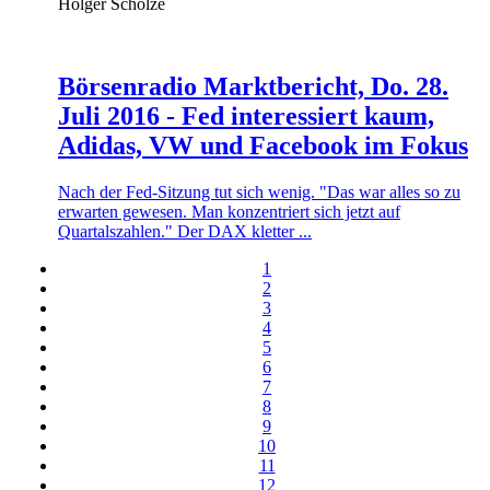
Holger Scholze
Börsenradio Marktbericht, Do. 28.
Juli 2016 - Fed interessiert kaum,
Adidas, VW und Facebook im Fokus
Nach der Fed-Sitzung tut sich wenig. "Das war alles so zu
erwarten gewesen. Man konzentriert sich jetzt auf
Quartalszahlen." Der DAX kletter ...
1
2
3
4
5
6
7
8
9
10
11
12