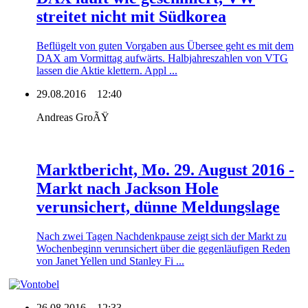
streitet nicht mit Südkorea
Beflügelt von guten Vorgaben aus Übersee geht es mit dem
DAX am Vormittag aufwärts. Halbjahreszahlen von VTG
lassen die Aktie klettern. Appl ...
29.08.2016
12:40
Andreas GroÃŸ
Marktbericht, Mo. 29. August 2016 -
Markt nach Jackson Hole
verunsichert, dünne Meldungslage
Nach zwei Tagen Nachdenkpause zeigt sich der Markt zu
Wochenbeginn verunsichert über die gegenläufigen Reden
von Janet Yellen und Stanley Fi ...
26.08.2016
12:33