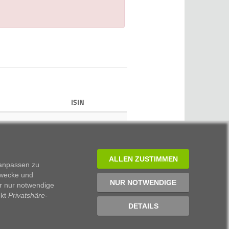
ISIN
ALLEN ZUSTIMMEN
 anpassen zu
Zwecke und
NUR NOTWENDIGE
r nur notwendige
nkt
Privatshäre-
DETAILS