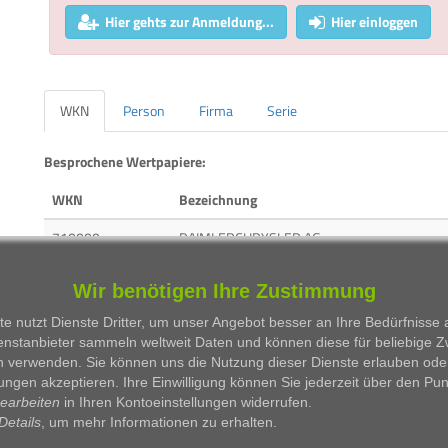
Hier gehts zur Anmeldung...
Hier einloggen
WKN
Person
Firma
Serie
Besprochene Wertpapiere:
WKN
Bezeichnung
710000
DAIMLERCHRYSLER AG
938914
EUROP.AERON.DEF.+SPACE CO.
Wir benötigen Ihre Zustimmung
607000
HOCHTIEF AG
e nutzt Dienste Dritter, um unser Angebot besser an Ihre Bedürfnisse
enstanbieter sammeln weltweit Daten und können diese für beliebige 
803200
COMMERZBANK AG
n verwenden. Sie können uns die Nutzung dieser Dienste erlauben ode
ungen akzeptieren. Ihre Einwilligung können Sie jederzeit über den Pu
750000
THYSSENKRUPP AG
bearbeiten
in Ihren Kontoeinstellungen widerrufen.
Details
, um mehr Informationen zu erhalten.