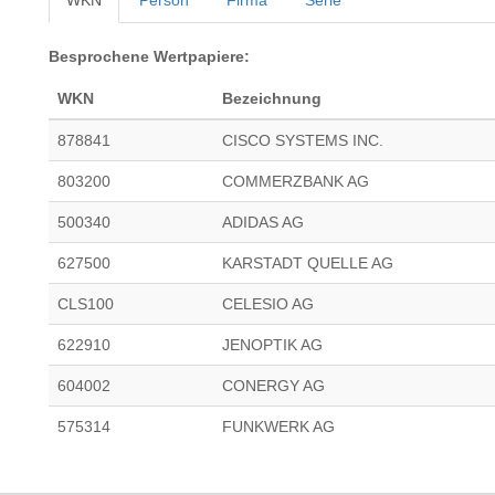
WKN
Person
Firma
Serie
Besprochene Wertpapiere:
WKN
Bezeichnung
878841
CISCO SYSTEMS INC.
803200
COMMERZBANK AG
500340
ADIDAS AG
627500
KARSTADT QUELLE AG
CLS100
CELESIO AG
622910
JENOPTIK AG
604002
CONERGY AG
575314
FUNKWERK AG