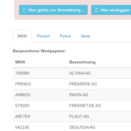
Hier gehts zur Anmeldung...
Hier einloggen
WKN
Person
Firma
Serie
Besprochene Wertpapiere:
WKN
Bezeichnung
760080
ALTANA AG
PREM11
PREMIERE AG
A0B65S
PAION AG
579200
FREENET.DE AG
A0F7E9
PLAUT AG
542190
DEGUSSA AG