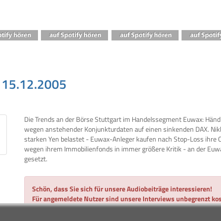
 15.12.2005
Die Trends an der Börse Stuttgart im Handelssegment Euwax: Händl
wegen anstehender Konjunkturdaten auf einen sinkenden DAX. Nik
starken Yen belastet - Euwax-Anleger kaufen nach Stop-Loss ihre C
wegen ihrem Immobilienfonds in immer größere Kritik - an der Euw
gesetzt.
Schön, dass Sie sich für unsere Audiobeiträge interessieren!
Für angemeldete Nutzer sind unsere Interviews unbegrenzt kos
Alles, was Sie dazu benötigen, ist eine gültige E-Mail-Adresse