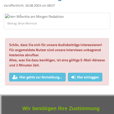
Veröffentlicht:
26.08.2003 um 08:07
Beitrag: Brian Morrison
Schön, dass Sie sich für unsere Audiobeiträge interessieren!
Für angemeldete Nutzer sind unsere Interviews unbegrenzt
kostenlos abrufbar.
Alles, was Sie dazu benötigen, ist eine gültige E-Mail-Adresse
und 2 Minuten Zeit.
Hier gehts zur Anmeldung...
Hier einloggen
Wenige Nachrichten von der Unternehmensseite ließen den Handel
am Dienstag lustlos dahinplätschern. Kursverluste bei Banken und
Versicherungen drückten derweil auf den DAX.
Wir benötigen Ihre Zustimmung