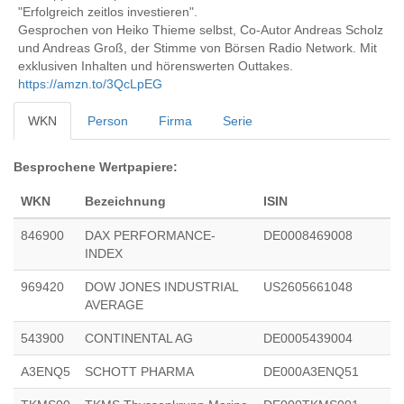
"Erfolgreich zeitlos investieren".
Gesprochen von Heiko Thieme selbst, Co-Autor Andreas Scholz
und Andreas Groß, der Stimme von Börsen Radio Network. Mit
exklusiven Inhalten und hörenswerten Outtakes.
https://amzn.to/3QcLpEG
WKN
Person
Firma
Serie
Besprochene Wertpapiere:
WKN
Bezeichnung
ISIN
846900
DAX PERFORMANCE-
DE0008469008
INDEX
969420
DOW JONES INDUSTRIAL
US2605661048
AVERAGE
543900
CONTINENTAL AG
DE0005439004
A3ENQ5
SCHOTT PHARMA
DE000A3ENQ51