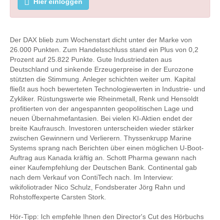
Hier einloggen
Der DAX blieb zum Wochenstart dicht unter der Marke von
26.000 Punkten. Zum Handelsschluss stand ein Plus von 0,2
Prozent auf 25.822 Punkte. Gute Industriedaten aus
Deutschland und sinkende Erzeugerpreise in der Eurozone
stützten die Stimmung. Anleger schichten weiter um. Kapital
fließt aus hoch bewerteten Technologiewerten in Industrie- und
Zykliker. Rüstungswerte wie Rheinmetall, Renk und Hensoldt
profitierten von der angespannten geopolitischen Lage und
neuen Übernahmefantasien. Bei vielen KI-Aktien endet der
breite Kaufrausch. Investoren unterscheiden wieder stärker
zwischen Gewinnern und Verlierern. Thyssenkrupp Marine
Systems sprang nach Berichten über einen möglichen U-Boot-
Auftrag aus Kanada kräftig an. Schott Pharma gewann nach
einer Kaufempfehlung der Deutschen Bank. Continental gab
nach dem Verkauf von ContiTech nach. Im Interview:
wikifoliotrader Nico Schulz, Fondsberater Jörg Rahn und
Rohstoffexperte Carsten Stork.
Hör-Tipp: Ich empfehle Ihnen den Director's Cut des Hörbuchs