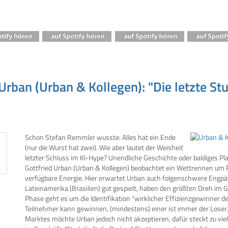
rban (Urban & Kollegen): "Die letzte Stu
Schon Stefan Remmler wusste: Alles hat ein Ende
(nur die Wurst hat zwei). Wie aber lautet der Weisheit
letzter Schluss im KI-Hype? Unendliche Geschichte oder baldiges P
Gottfried Urban (Urban & Kollegen) beobachtet ein Wettrennen u
verfügbare Energie. Hier erwartet Urban auch folgenschwere Engpäs
Lateinamerika (Brasilien) gut gespielt, haben den größten Dreh i
Phase geht es um die Identifikation "wirklicher Effizienzgewinner der
Teilnehmer kann gewinnen, (mindestens) einer ist immer der Loser.
Marktes möchte Urban jedoch nicht akzeptieren, dafür steckt zu viel