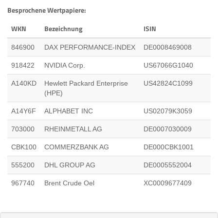
Besprochene Wertpapiere:
WKN
Bezeichnung
ISIN
846900
DAX PERFORMANCE-INDEX
DE0008469008
918422
NVIDIA Corp.
US67066G1040
A140KD
Hewlett Packard Enterprise
US42824C1099
(HPE)
A14Y6F
ALPHABET INC
US02079K3059
703000
RHEINMETALL AG
DE0007030009
CBK100
COMMERZBANK AG
DE000CBK1001
555200
DHL GROUP AG
DE0005552004
967740
Brent Crude Oel
XC0009677409