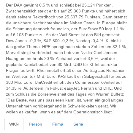
Der DAX gewinnt 0,5 % und schließt bei 25.124 Punkten.
Zwischenzeitlich steigt er bis auf 25.363 Punkte und nähert sich
damit seinem Rekordhoch von 25.507,79 Punkten. Dann bremst
die unsichere Nachrichtenlage im Nahen Osten. In Europa bleibt
die Stimmung dennoch freundlich, der EuroStoxx 50 legt 1,1 %
auf 6.103 Punkte zu. An der Wall Street ist das Bild gemischt:
Dow Jones +0,3 %, S&P 500 -0,2 %, Nasdaq -0,4 %. KI bleibt
das große Thema: HPE springt nach starken Zahlen um 32,1 %,
Marvell steigt vorbörslich nach Lob von Nvidia-Chef Jensen
Huang um mehr als 20 %. Alphabet verliert 3,6 %, weil der
geplante Kapitalbedarf von 80 Mrd. USD für KI-Infrastruktur
Fragen aufwirft. Rheinmetall erhält einen Auftrag aus Rumänien
im Wert von 5,7 Mrd. Euro, K+S kauft ein Salzgeschäft für bis zu
380 Mio. Euro, UniCredit erhöht den Commerzbank-Anteil auf
34,35 %. Außerdem im Fokus: easyJet, Ferrari und DHL. Und
zum Schluss die Börsenweisheit des Tages von Warren Buffett:
"Das Beste, was uns passieren kann, ist, wenn ein großartiges
Unternehmen vorübergehend in Schwierigkeiten gerät. Wir
wollen es kaufen, wenn es auf dem Operationstisch liegt."
WKN
Person
Firma
Serie